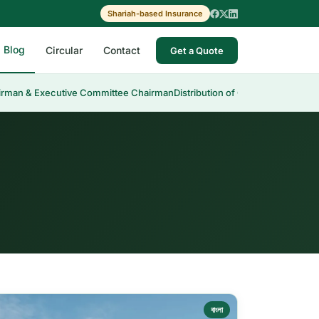
Shariah-based Insurance
Blog
Circular
Contact
Get a Quote
man & Executive Committee Chairman
Distribution of Cash Dividend 30th 
বাংলা