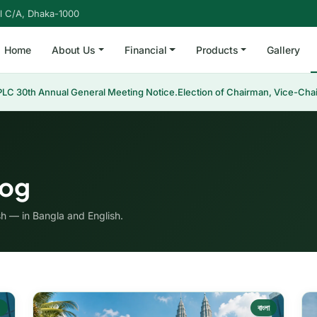
l C/A, Dhaka-1000
Home
About Us
Financial
Products
Gallery
 30th Annual General Meeting Notice.
Election of Chairman, Vice-Chair
log
sh — in Bangla and English.
h
বাংলা