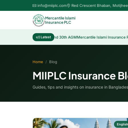
info@miiplc.com
Red Crescent Bhaban, Motijhee
Mercantile Islami
Insurance PLC
Distribution of Cash Dividend 30th AGM
Latest
Mercantile Islami Insurance PLC
Home
Blog
MIIPLC Insurance B
Guides, tips and insights on insurance in Banglade
Englis