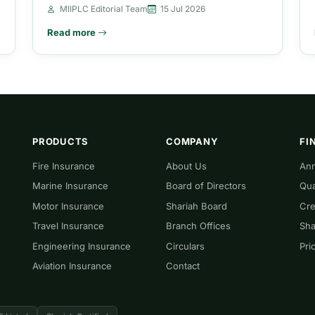
MIIPLC Editorial Team
15 Jul 2026
Read more
PRODUCTS
COMPANY
FI
Fire Insurance
About Us
Ann
Marine Insurance
Board of Directors
Qua
Motor Insurance
Shariah Board
Cre
Travel Insurance
Branch Offices
Sha
Engineering Insurance
Circulars
Pri
Aviation Insurance
Contact