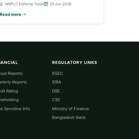
MIIPLC Editorial Team
23 Jun 2026
Read more
NANCIAL
REGULATORY LINKS
ual Reports
BSEC
rterly Reports
IDRA
dit Rating
DSE
reholding
CSE
ce Sensitive Info
Ministry of Finance
Bangladesh Bank