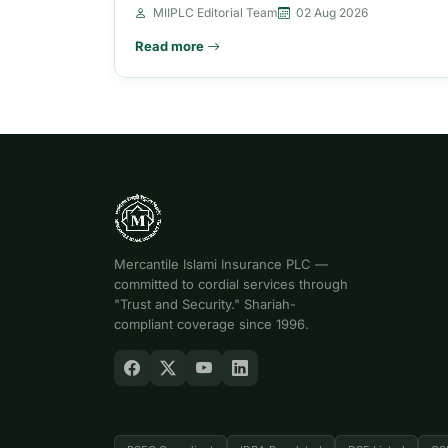
MIIPLC Editorial Team
02 Aug 2026
Read more
Mercantile Islami Insurance PLC —
committed to cordial services through
"Trust and Security." Shariah-
compliant coverage since 1996.